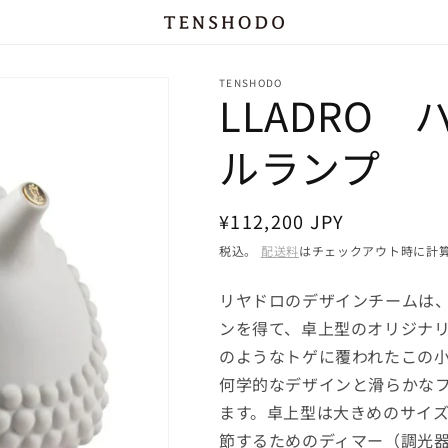
TENSHODO
LLADRO
ルランプ
通
¥112,200 JPY
常
税込。
配送料
はチェックアウト時に計
価
リヤドロのデザインチームは
格
ンを得て、卓上型のオリジナ
のようなトゲに覆われたこの
何学的なデザインと滑らかな
ます。卓上型は大きめのサイ
節するためのディマー（調光