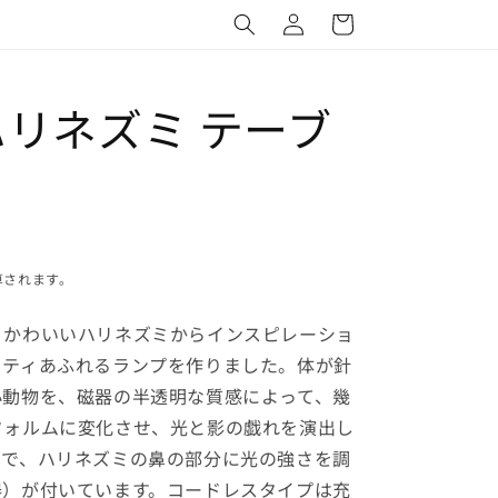
グ
ー
イ
ト
ン
 ハリネズミ テーブ
算されます。
、かわいいハリネズミからインスピレーショ
リティあふれるランプを作りました。体が針
小動物を、磁器の半透明な質感によって、幾
フォルムに変化させ、光と影の戯れを演出し
ズで、ハリネズミの鼻の部分に光の強さを調
器）が付いています。コードレスタイプは充