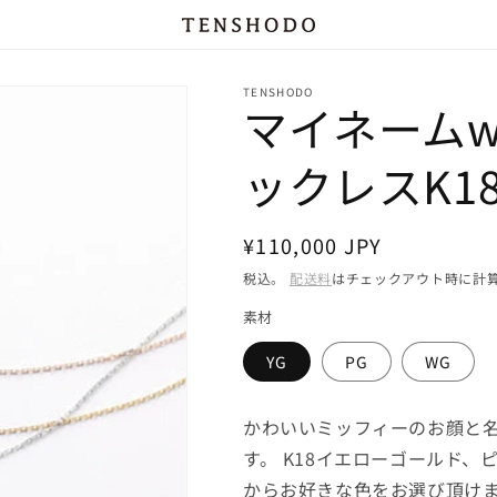
TENSHODO
マイネームw
ックレスK1
通
¥110,000 JPY
常
税込。
配送料
はチェックアウト時に計
価
素材
格
YG
PG
WG
かわいいミッフィーのお顔と
す。 K18イエローゴールド
からお好きな色をお選び頂けま