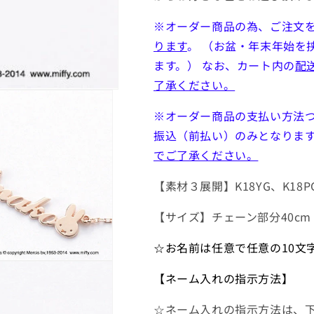
※オーダー商品の為、
ご注文
ります
。 （お盆・年末年始を
ます。） なお、カート内の
配
了承ください。
※オーダー商品の支払い方法
振込（前払い）のみとなりま
でご了承ください。
【素材３展開】K18YG、K18P
【サイズ】チェーン部分40c
☆お名前は任意で任意の10文
【ネーム入れの指示方法】
☆ネーム入れの指示方法
は、